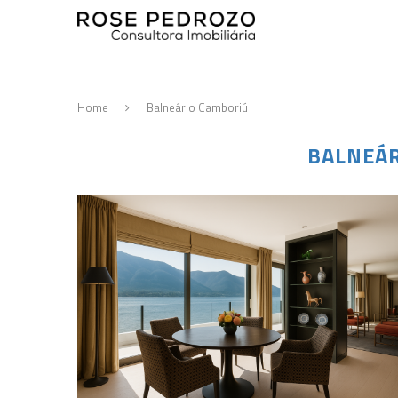
Home
Balneário Camboriú
BALNEÁR